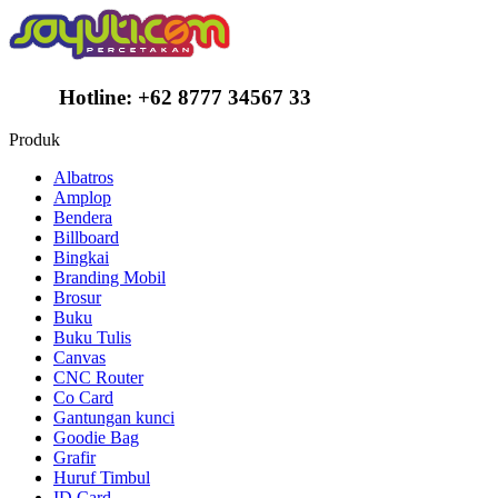
Hotline:
+62 8777 34567 33
Produk
Albatros
Amplop
Bendera
Billboard
Bingkai
Branding Mobil
Brosur
Buku
Buku Tulis
Canvas
CNC Router
Co Card
Gantungan kunci
Goodie Bag
Grafir
Huruf Timbul
ID Card