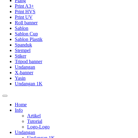
Plang
Print A3+
Print HVS
Print UV
Roll banner
Sablon
Sablon Cup
Sablon Plastik
Spanduk
Stempel
Stiker
Tripod banner
Undangan
X-banner
Yasin
Undangan 1K
Home
Info
Artikel
Tutorial
Logo-Logo
Undangan
Undangan 1K