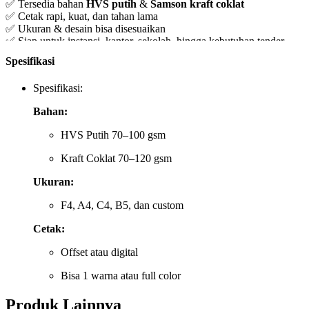
✅ Tersedia bahan
HVS putih
&
Samson kraft coklat
✅ Cetak rapi, kuat, dan tahan lama
✅ Ukuran & desain bisa disesuaikan
✅ Siap untuk instansi, kantor, sekolah, hingga kebutuhan tender
Spesifikasi
Harga mulai dari Rp70.000 – Rp150.000
Spesifikasi:
(Paket sesuai jenis amplop)
Bahan:
Keunggulan:
HVS Putih 70–100 gsm
Tersedia bahan
HVS putih
dan
Samson kraft coklat
Kraft Coklat 70–120 gsm
Cetak logo & identitas perusahaan sesuai permintaan
Ukuran:
Tampilan rapi, profesional, dan memperkuat branding
F4, A4, C4, B5, dan custom
Bisa pesan dalam jumlah kecil atau besar
Cetak:
Tahan untuk dokumen pengiriman & pengarsipan
Offset atau digital
Bisa 1 warna atau full color
Cocok untuk:
Produk Lainnya