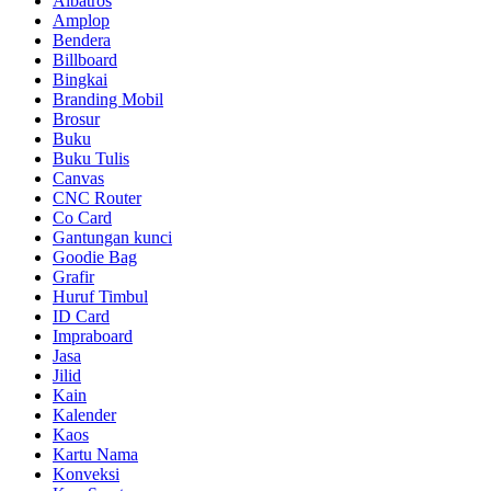
Albatros
Amplop
Bendera
Billboard
Bingkai
Branding Mobil
Brosur
Buku
Buku Tulis
Canvas
CNC Router
Co Card
Gantungan kunci
Goodie Bag
Grafir
Huruf Timbul
ID Card
Impraboard
Jasa
Jilid
Kain
Kalender
Kaos
Kartu Nama
Konveksi