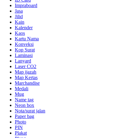
Impraboard
Jasa
Jilid
Kain
Kalender
Kaos
Kartu Nama
Konveksi
Kop Surat
Laminasi
Lanyard
Laser CO2
Map ijazah
Map Kertas
Marchandise
Medali
Mug
Name tag
Neon box
Nota/surat jalan
Paper bag
Photo
PIN
Plakat