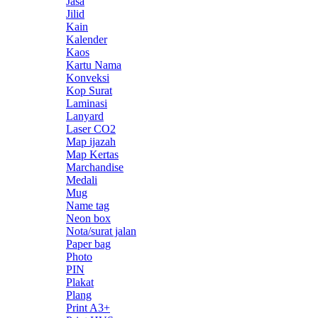
Jasa
Jilid
Kain
Kalender
Kaos
Kartu Nama
Konveksi
Kop Surat
Laminasi
Lanyard
Laser CO2
Map ijazah
Map Kertas
Marchandise
Medali
Mug
Name tag
Neon box
Nota/surat jalan
Paper bag
Photo
PIN
Plakat
Plang
Print A3+