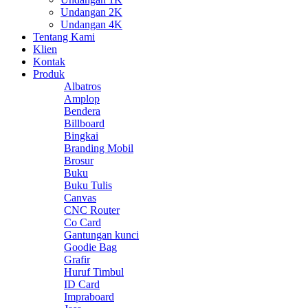
Undangan 2K
Undangan 4K
Tentang Kami
Klien
Kontak
Produk
Albatros
Amplop
Bendera
Billboard
Bingkai
Branding Mobil
Brosur
Buku
Buku Tulis
Canvas
CNC Router
Co Card
Gantungan kunci
Goodie Bag
Grafir
Huruf Timbul
ID Card
Impraboard