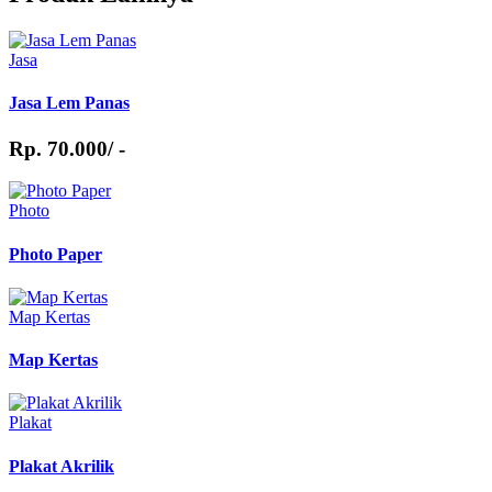
Surat menyurat perusahaan
Jasa
Amplop tender & dokumen resmi
Jasa Lem Panas
Pengiriman sertifikat atau invoice
Rp. 70.000/ -
Amplop promosi atau branding event
Kebutuhan kantor, sekolah, maupun instansi pemerintahan
Photo
Photo Paper
Map Kertas
Map Kertas
Plakat
Plakat Akrilik