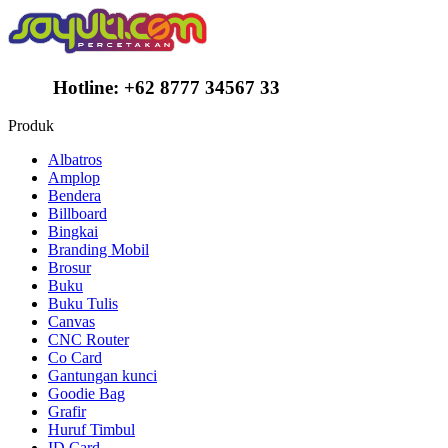
Hotline:
+62 8777 34567 33
Produk
Albatros
Amplop
Bendera
Billboard
Bingkai
Branding Mobil
Brosur
Buku
Buku Tulis
Canvas
CNC Router
Co Card
Gantungan kunci
Goodie Bag
Grafir
Huruf Timbul
ID Card