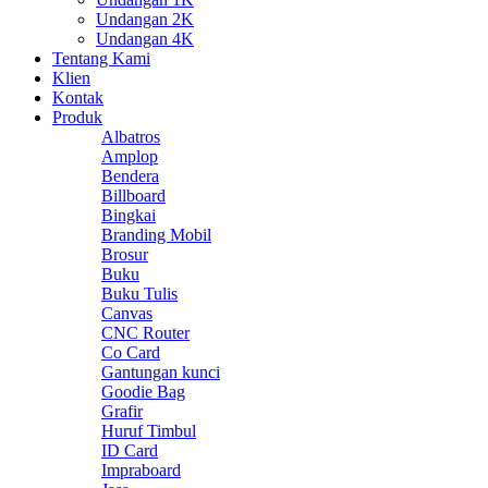
Undangan 2K
Undangan 4K
Tentang Kami
Klien
Kontak
Produk
Albatros
Amplop
Bendera
Billboard
Bingkai
Branding Mobil
Brosur
Buku
Buku Tulis
Canvas
CNC Router
Co Card
Gantungan kunci
Goodie Bag
Grafir
Huruf Timbul
ID Card
Impraboard