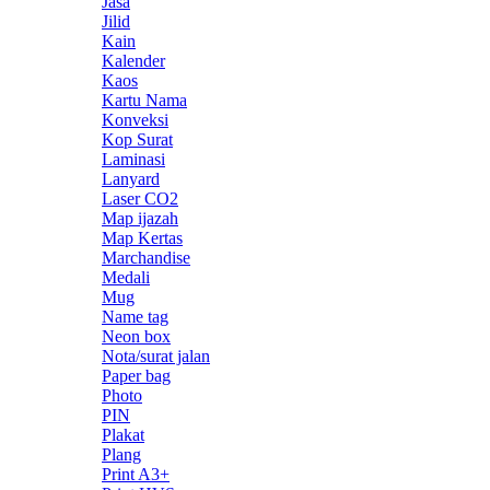
Jasa
Jilid
Kain
Kalender
Kaos
Kartu Nama
Konveksi
Kop Surat
Laminasi
Lanyard
Laser CO2
Map ijazah
Map Kertas
Marchandise
Medali
Mug
Name tag
Neon box
Nota/surat jalan
Paper bag
Photo
PIN
Plakat
Plang
Print A3+