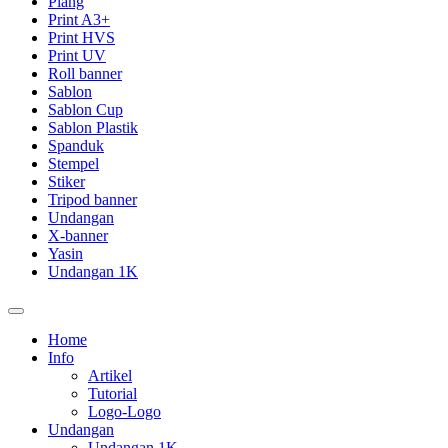
Plang
Print A3+
Print HVS
Print UV
Roll banner
Sablon
Sablon Cup
Sablon Plastik
Spanduk
Stempel
Stiker
Tripod banner
Undangan
X-banner
Yasin
Undangan 1K
Home
Info
Artikel
Tutorial
Logo-Logo
Undangan
Undangan 1K