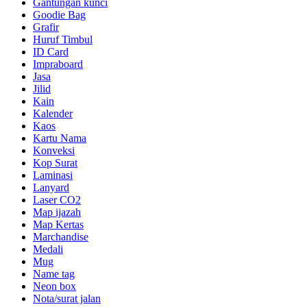
Gantungan kunci
Goodie Bag
Grafir
Huruf Timbul
ID Card
Impraboard
Jasa
Jilid
Kain
Kalender
Kaos
Kartu Nama
Konveksi
Kop Surat
Laminasi
Lanyard
Laser CO2
Map ijazah
Map Kertas
Marchandise
Medali
Mug
Name tag
Neon box
Nota/surat jalan