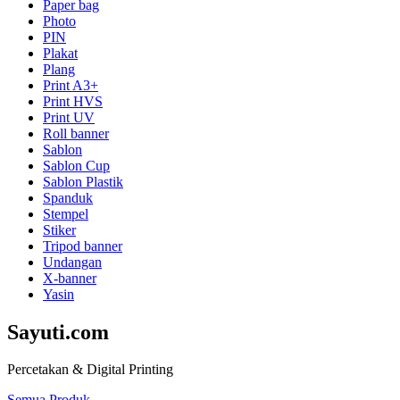
Paper bag
Photo
PIN
Plakat
Plang
Print A3+
Print HVS
Print UV
Roll banner
Sablon
Sablon Cup
Sablon Plastik
Spanduk
Stempel
Stiker
Tripod banner
Undangan
X-banner
Yasin
Sayuti.com
Percetakan & Digital Printing
Semua Produk