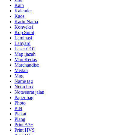
Kain
Kalender
Kaos
Kartu Nama
Konveksi
Kop Surat
Laminasi
Lanyard
Laser CO2
Map ijazah
Map Kertas
Marchandise
Medali
Mug
Name tag
Neon box
Nota/surat jalan
Paper bag
Photo
PIN
Plakat
Plang
Print A3+
Print HVS