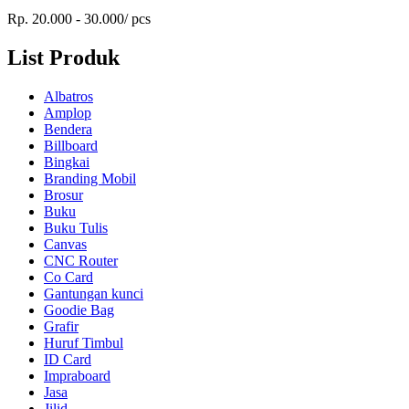
Rp. 20.000 - 30.000/ pcs
List Produk
Albatros
Amplop
Bendera
Billboard
Bingkai
Branding Mobil
Brosur
Buku
Buku Tulis
Canvas
CNC Router
Co Card
Gantungan kunci
Goodie Bag
Grafir
Huruf Timbul
ID Card
Impraboard
Jasa
Jilid