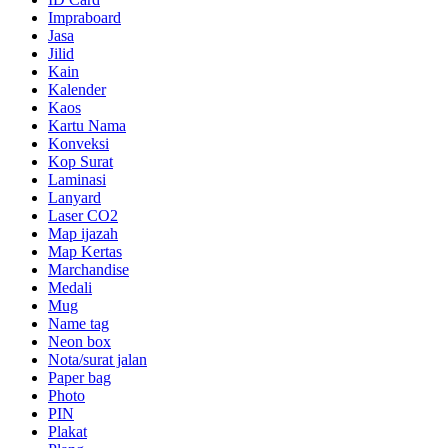
Impraboard
Jasa
Jilid
Kain
Kalender
Kaos
Kartu Nama
Konveksi
Kop Surat
Laminasi
Lanyard
Laser CO2
Map ijazah
Map Kertas
Marchandise
Medali
Mug
Name tag
Neon box
Nota/surat jalan
Paper bag
Photo
PIN
Plakat