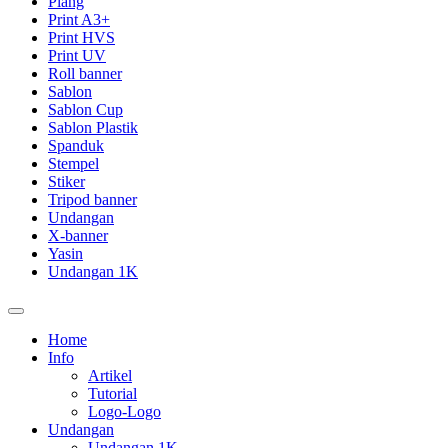
Plang
Print A3+
Print HVS
Print UV
Roll banner
Sablon
Sablon Cup
Sablon Plastik
Spanduk
Stempel
Stiker
Tripod banner
Undangan
X-banner
Yasin
Undangan 1K
Home
Info
Artikel
Tutorial
Logo-Logo
Undangan
Undangan 1K