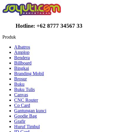
Hotline:
+62 8777 34567 33
Produk
Albatros
Amplop
Bendera
Billboard
Bingkai
Branding Mobil
Brosur
Buku
Buku Tulis
Canvas
CNC Router
Co Card
Gantungan kunci
Goodie Bag
Grafir
Huruf Timbul
ID Card