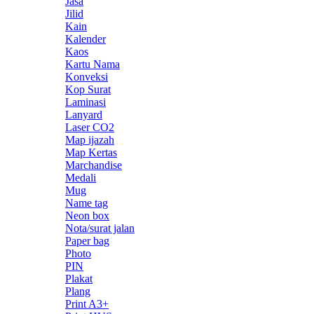
Jasa
Jilid
Kain
Kalender
Kaos
Kartu Nama
Konveksi
Kop Surat
Laminasi
Lanyard
Laser CO2
Map ijazah
Map Kertas
Marchandise
Medali
Mug
Name tag
Neon box
Nota/surat jalan
Paper bag
Photo
PIN
Plakat
Plang
Print A3+