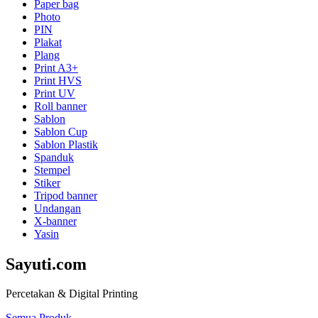
Paper bag
Photo
PIN
Plakat
Plang
Print A3+
Print HVS
Print UV
Roll banner
Sablon
Sablon Cup
Sablon Plastik
Spanduk
Stempel
Stiker
Tripod banner
Undangan
X-banner
Yasin
Sayuti.com
Percetakan & Digital Printing
Semua Produk