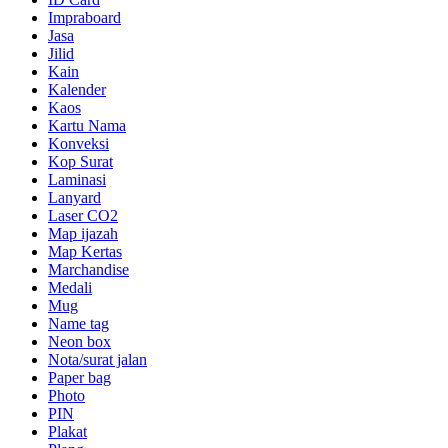
Impraboard
Jasa
Jilid
Kain
Kalender
Kaos
Kartu Nama
Konveksi
Kop Surat
Laminasi
Lanyard
Laser CO2
Map ijazah
Map Kertas
Marchandise
Medali
Mug
Name tag
Neon box
Nota/surat jalan
Paper bag
Photo
PIN
Plakat