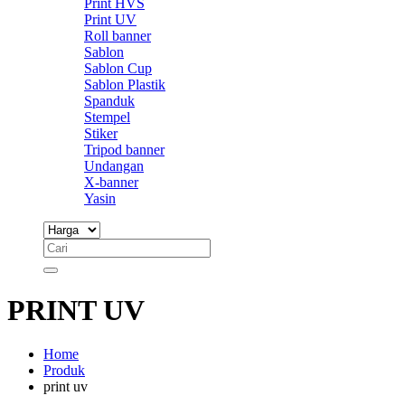
Print HVS
Print UV
Roll banner
Sablon
Sablon Cup
Sablon Plastik
Spanduk
Stempel
Stiker
Tripod banner
Undangan
X-banner
Yasin
PRINT UV
Home
Produk
print uv