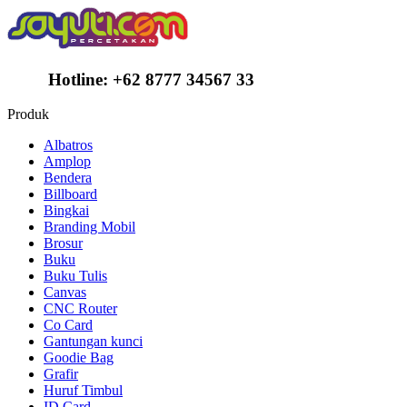
Hotline:
+62 8777 34567 33
Produk
Albatros
Amplop
Bendera
Billboard
Bingkai
Branding Mobil
Brosur
Buku
Buku Tulis
Canvas
CNC Router
Co Card
Gantungan kunci
Goodie Bag
Grafir
Huruf Timbul
ID Card