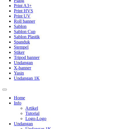
Plang
Print A3+
Print HVS
Print UV
Roll banner
Sablon
Sablon Cup
Sablon Plastik
Spanduk
Stempel
Stiker
Tripod banner
Undangan
X-banner
Yasin
Undangan 1K
Home
Info
Artikel
Tutorial
Logo-Logo
Undangan
Undangan 1K