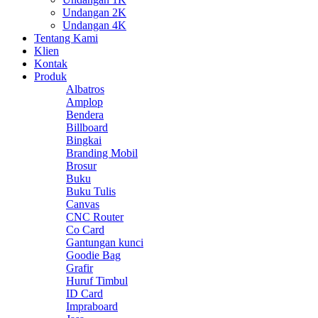
Undangan 2K
Undangan 4K
Tentang Kami
Klien
Kontak
Produk
Albatros
Amplop
Bendera
Billboard
Bingkai
Branding Mobil
Brosur
Buku
Buku Tulis
Canvas
CNC Router
Co Card
Gantungan kunci
Goodie Bag
Grafir
Huruf Timbul
ID Card
Impraboard