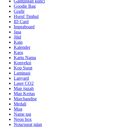
Gantungan kunci
Goodie Bag
Grafir
Huruf Timbul
ID Card
Impraboard
Jasa
Jilid
Kain
Kalender
Kaos
Kartu Nama
Konveksi
Kop Surat
Laminasi
Lanyard
Laser CO2
Map ijazah
Map Kertas
Marchandise
Medali
Mug
Name tag
Neon box
Nota/surat jalan