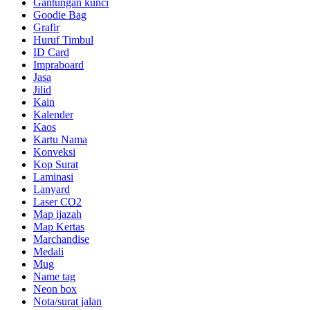
Gantungan kunci
Goodie Bag
Grafir
Huruf Timbul
ID Card
Impraboard
Jasa
Jilid
Kain
Kalender
Kaos
Kartu Nama
Konveksi
Kop Surat
Laminasi
Lanyard
Laser CO2
Map ijazah
Map Kertas
Marchandise
Medali
Mug
Name tag
Neon box
Nota/surat jalan