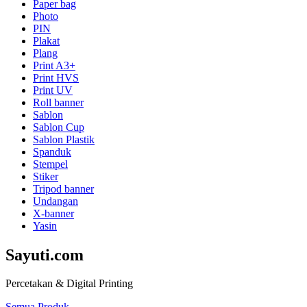
Paper bag
Photo
PIN
Plakat
Plang
Print A3+
Print HVS
Print UV
Roll banner
Sablon
Sablon Cup
Sablon Plastik
Spanduk
Stempel
Stiker
Tripod banner
Undangan
X-banner
Yasin
Sayuti.com
Percetakan & Digital Printing
Semua Produk