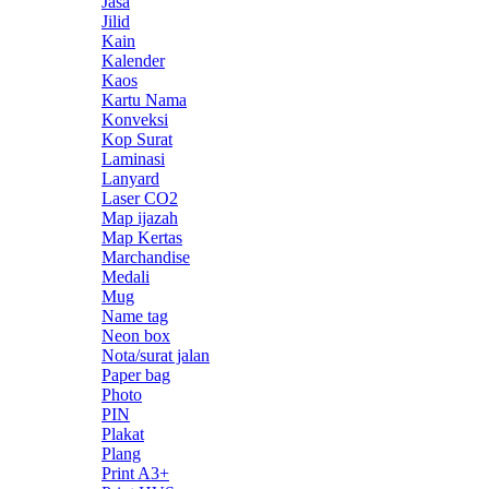
Jasa
Jilid
Kain
Kalender
Kaos
Kartu Nama
Konveksi
Kop Surat
Laminasi
Lanyard
Laser CO2
Map ijazah
Map Kertas
Marchandise
Medali
Mug
Name tag
Neon box
Nota/surat jalan
Paper bag
Photo
PIN
Plakat
Plang
Print A3+