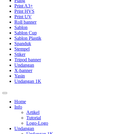
Plang
Print A3+
Print HVS
Print UV
Roll banner
Sablon
Sablon Cup
Sablon Plastik
Spanduk
Stempel
Stiker
Tripod banner
Undangan
X-banner
Yasin
Undangan 1K
Home
Info
Artikel
Tutorial
Logo-Logo
Undangan
Undangan 1K