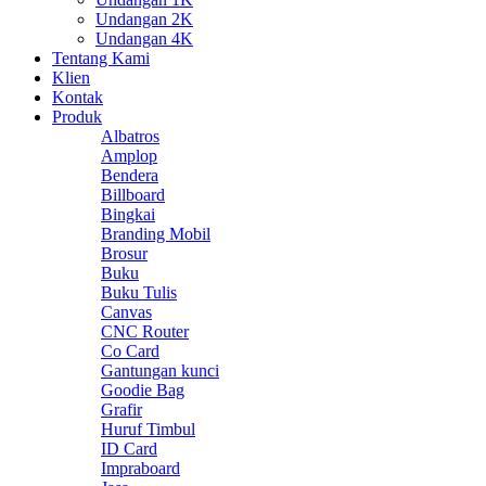
Undangan 2K
Undangan 4K
Tentang Kami
Klien
Kontak
Produk
Albatros
Amplop
Bendera
Billboard
Bingkai
Branding Mobil
Brosur
Buku
Buku Tulis
Canvas
CNC Router
Co Card
Gantungan kunci
Goodie Bag
Grafir
Huruf Timbul
ID Card
Impraboard