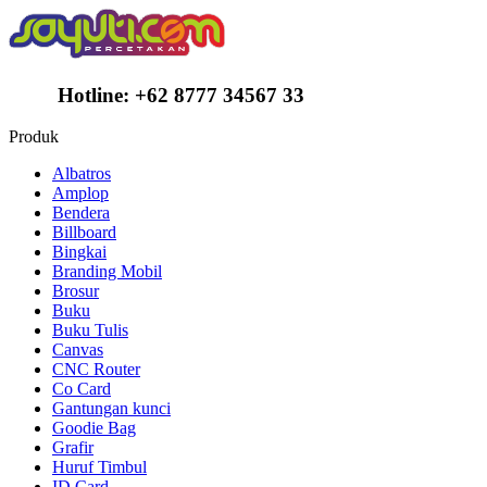
Hotline:
+62 8777 34567 33
Produk
Albatros
Amplop
Bendera
Billboard
Bingkai
Branding Mobil
Brosur
Buku
Buku Tulis
Canvas
CNC Router
Co Card
Gantungan kunci
Goodie Bag
Grafir
Huruf Timbul
ID Card