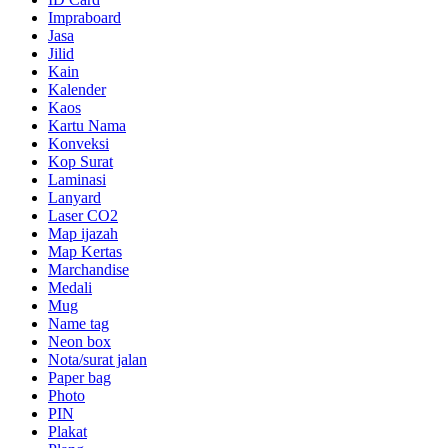
Impraboard
Jasa
Jilid
Kain
Kalender
Kaos
Kartu Nama
Konveksi
Kop Surat
Laminasi
Lanyard
Laser CO2
Map ijazah
Map Kertas
Marchandise
Medali
Mug
Name tag
Neon box
Nota/surat jalan
Paper bag
Photo
PIN
Plakat