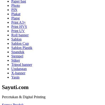
Paper bag
Photo
PIN
Plakat
Plang
Print A3+
Print HVS
Print UV
Roll banner
Sablon
Sablon Cup
Sablon Plastik
Spanduk
Stempel
Stiker
Tripod banner
Undangan
X-banner
Yasin
Sayuti.com
Percetakan & Digital Printing
Semua Produk