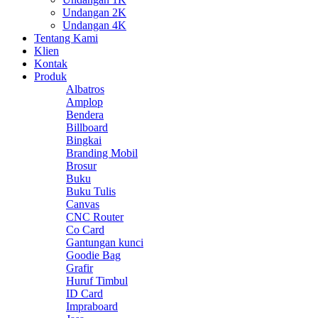
Undangan 2K
Undangan 4K
Tentang Kami
Klien
Kontak
Produk
Albatros
Amplop
Bendera
Billboard
Bingkai
Branding Mobil
Brosur
Buku
Buku Tulis
Canvas
CNC Router
Co Card
Gantungan kunci
Goodie Bag
Grafir
Huruf Timbul
ID Card
Impraboard