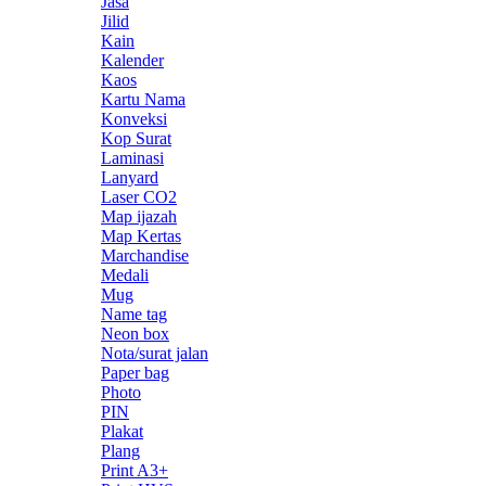
Jasa
Jilid
Kain
Kalender
Kaos
Kartu Nama
Konveksi
Kop Surat
Laminasi
Lanyard
Laser CO2
Map ijazah
Map Kertas
Marchandise
Medali
Mug
Name tag
Neon box
Nota/surat jalan
Paper bag
Photo
PIN
Plakat
Plang
Print A3+