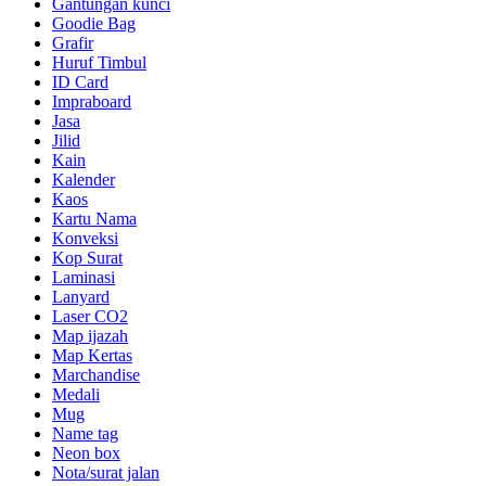
Gantungan kunci
Goodie Bag
Grafir
Huruf Timbul
ID Card
Impraboard
Jasa
Jilid
Kain
Kalender
Kaos
Kartu Nama
Konveksi
Kop Surat
Laminasi
Lanyard
Laser CO2
Map ijazah
Map Kertas
Marchandise
Medali
Mug
Name tag
Neon box
Nota/surat jalan