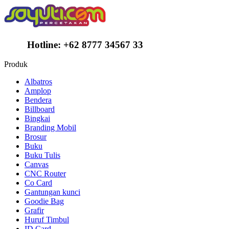
Hotline:
+62 8777 34567 33
Produk
Albatros
Amplop
Bendera
Billboard
Bingkai
Branding Mobil
Brosur
Buku
Buku Tulis
Canvas
CNC Router
Co Card
Gantungan kunci
Goodie Bag
Grafir
Huruf Timbul
ID Card