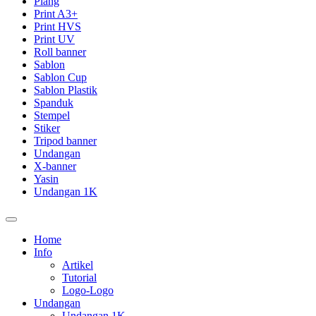
Plang
Print A3+
Print HVS
Print UV
Roll banner
Sablon
Sablon Cup
Sablon Plastik
Spanduk
Stempel
Stiker
Tripod banner
Undangan
X-banner
Yasin
Undangan 1K
Home
Info
Artikel
Tutorial
Logo-Logo
Undangan
Undangan 1K