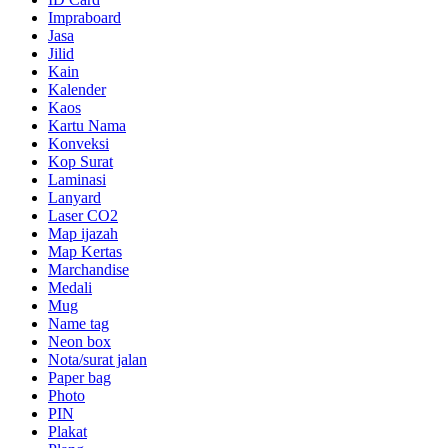
Impraboard
Jasa
Jilid
Kain
Kalender
Kaos
Kartu Nama
Konveksi
Kop Surat
Laminasi
Lanyard
Laser CO2
Map ijazah
Map Kertas
Marchandise
Medali
Mug
Name tag
Neon box
Nota/surat jalan
Paper bag
Photo
PIN
Plakat