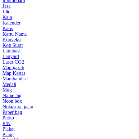
Impraboard
Jasa
Jilid
Kain
Kalender
Kaos
Kartu Nama
Konveksi
Kop Surat
Laminasi
Lanyard
Laser CO2
Map ijazah
Map Kertas
Marchandise
Medali
Mug
Name tag
Neon box
Nota/surat jalan
Paper bag
Photo
PIN
Plakat
Plang