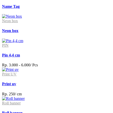
Name Tag
Neon box
Neon box
PIN
Pin 4,4 cm
Rp. 3.000 - 6.000/ Pcs
Print UV
Print uv
Rp. 250/ cm
Roll banner
Roll banner