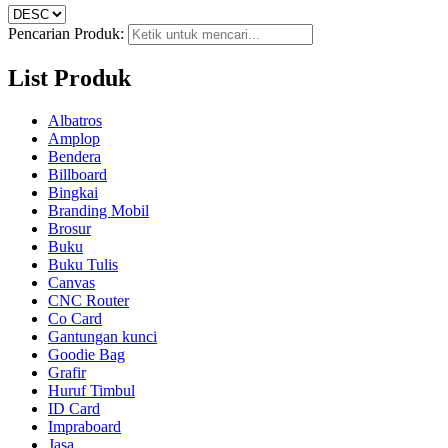
Pencarian Produk:
List Produk
Albatros
Amplop
Bendera
Billboard
Bingkai
Branding Mobil
Brosur
Buku
Buku Tulis
Canvas
CNC Router
Co Card
Gantungan kunci
Goodie Bag
Grafir
Huruf Timbul
ID Card
Impraboard
Jasa