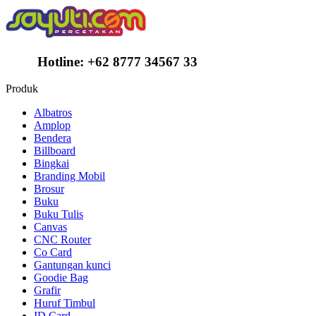
Hotline:
+62 8777 34567 33
Produk
Albatros
Amplop
Bendera
Billboard
Bingkai
Branding Mobil
Brosur
Buku
Buku Tulis
Canvas
CNC Router
Co Card
Gantungan kunci
Goodie Bag
Grafir
Huruf Timbul
ID Card