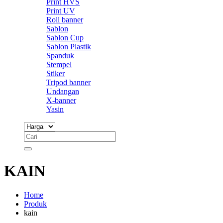
Print HVS
Print UV
Roll banner
Sablon
Sablon Cup
Sablon Plastik
Spanduk
Stempel
Stiker
Tripod banner
Undangan
X-banner
Yasin
KAIN
Home
Produk
kain