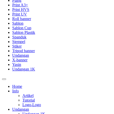
Plang
Print A3+
Print HVS
Print UV
Roll banner
Sablon
Sablon Cup
Sablon Plastik
Spanduk
Stempel
Stiker
Tripod banner
Undangan
X-banner
Yasin
Undangan 1K
Home
Info
Artikel
Tutorial
Logo-Logo
Undangan
Undangan 1K