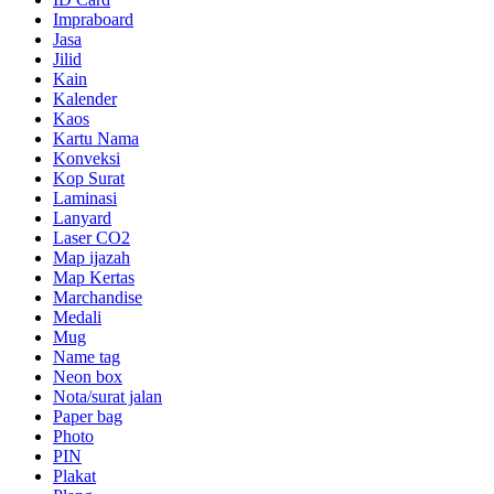
Impraboard
Jasa
Jilid
Kain
Kalender
Kaos
Kartu Nama
Konveksi
Kop Surat
Laminasi
Lanyard
Laser CO2
Map ijazah
Map Kertas
Marchandise
Medali
Mug
Name tag
Neon box
Nota/surat jalan
Paper bag
Photo
PIN
Plakat