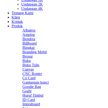
Undangan 2K
Undangan 4K
Tentang Kami
Klien
Kontak
Produk
Albatros
Amplop
Bendera
Billboard
Bingkai
Branding Mobil
Brosur
Buku
Buku Tulis
Canvas
CNC Router
Co Card
Gantungan kunci
Goodie Bag
Grafir
Huruf Timbul
ID Card
Impraboard