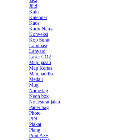
Jasa
Jilid
Kain
Kalender
Kaos
Kartu Nama
Konveksi
Kop Surat
Laminasi
Lanyard
Laser CO2
Map ijazah
Map Kertas
Marchandise
Medali
Mug
Name tag
Neon box
Nota/surat jalan
Paper bag
Photo
PIN
Plakat
Plang
Print A3+