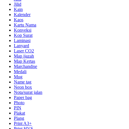
Jilid
Kain
Kalender
Kaos
Kartu Nama
Konveksi
Kop Surat
Laminasi
Lanyard
Laser CO2
Map ijazah
Map Kertas
Marchandise
Medali
Mug
Name tag
Neon box
Nota/surat jalan
Paper bag
Photo
PIN
Plakat
Plang
Print A3+
Print HVS