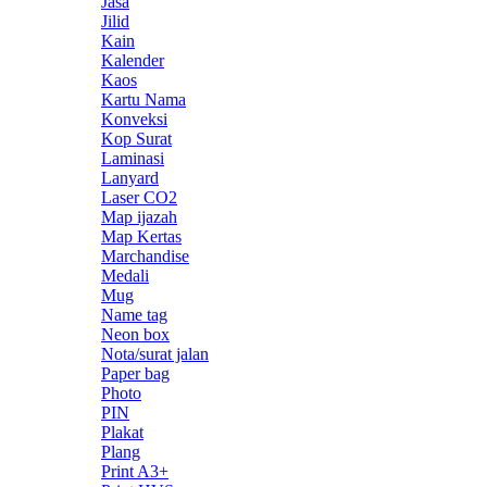
Jasa
Jilid
Kain
Kalender
Kaos
Kartu Nama
Konveksi
Kop Surat
Laminasi
Lanyard
Laser CO2
Map ijazah
Map Kertas
Marchandise
Medali
Mug
Name tag
Neon box
Nota/surat jalan
Paper bag
Photo
PIN
Plakat
Plang
Print A3+