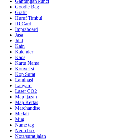
Gantungan kunci
Goodie Bag
Grafir
Huruf Timbul
ID Card
Impraboard
Jasa
Jilid
Kain
Kalender
Kaos
Kartu Nama
Konveksi
Kop Surat
Laminasi
Lanyard
Laser CO2
Map ijazah
Map Kertas
Marchandise
Medali
Mug
Name tag
Neon box
Nota/surat jalan