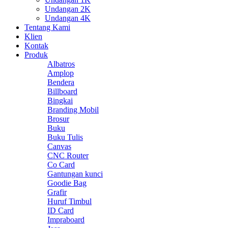
Undangan 2K
Undangan 4K
Tentang Kami
Klien
Kontak
Produk
Albatros
Amplop
Bendera
Billboard
Bingkai
Branding Mobil
Brosur
Buku
Buku Tulis
Canvas
CNC Router
Co Card
Gantungan kunci
Goodie Bag
Grafir
Huruf Timbul
ID Card
Impraboard