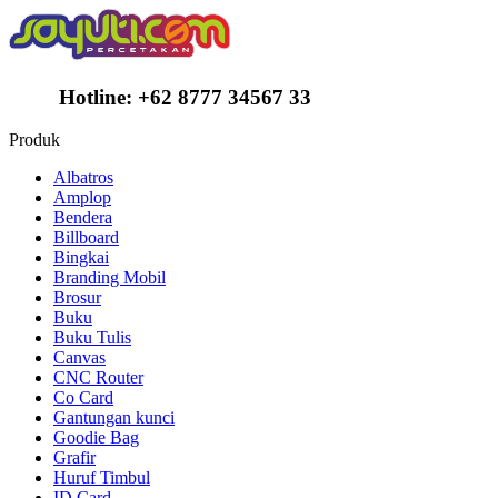
Hotline:
+62 8777 34567 33
Produk
Albatros
Amplop
Bendera
Billboard
Bingkai
Branding Mobil
Brosur
Buku
Buku Tulis
Canvas
CNC Router
Co Card
Gantungan kunci
Goodie Bag
Grafir
Huruf Timbul
ID Card