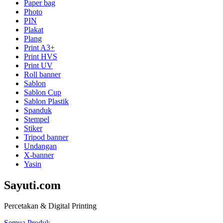
Paper bag
Photo
PIN
Plakat
Plang
Print A3+
Print HVS
Print UV
Roll banner
Sablon
Sablon Cup
Sablon Plastik
Spanduk
Stempel
Stiker
Tripod banner
Undangan
X-banner
Yasin
Sayuti.com
Percetakan & Digital Printing
Semua Produk