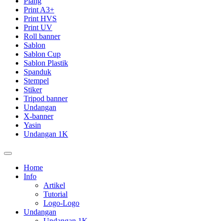
Plang
Print A3+
Print HVS
Print UV
Roll banner
Sablon
Sablon Cup
Sablon Plastik
Spanduk
Stempel
Stiker
Tripod banner
Undangan
X-banner
Yasin
Undangan 1K
Home
Info
Artikel
Tutorial
Logo-Logo
Undangan
Undangan 1K