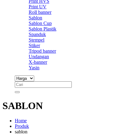
Print HVS
Print UV
Roll banner
Sablon
Sablon Cup
Sablon Plastik
Spanduk
Stempel
Stiker
Tripod banner
Undangan
X-banner
Yasin
SABLON
Home
Produk
sablon