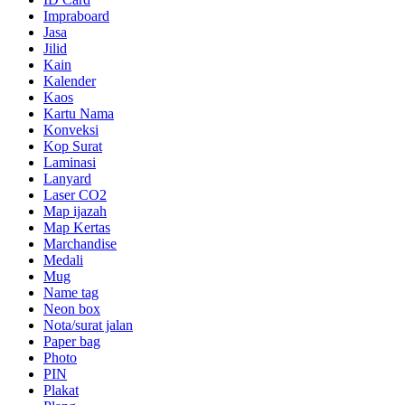
Impraboard
Jasa
Jilid
Kain
Kalender
Kaos
Kartu Nama
Konveksi
Kop Surat
Laminasi
Lanyard
Laser CO2
Map ijazah
Map Kertas
Marchandise
Medali
Mug
Name tag
Neon box
Nota/surat jalan
Paper bag
Photo
PIN
Plakat