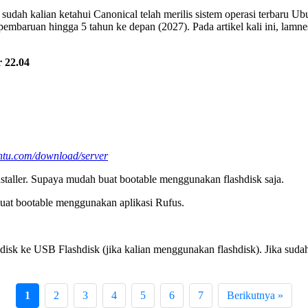
udah kalian ketahui Canonical telah merilis sistem operasi terbaru Ubu
embaruan hingga 5 tahun ke depan (2027). Pada artikel kali ini, lam
 22.04
untu.com/download/server
nstaller. Supaya mudah buat bootable menggunakan flashdisk saja.
at bootable menggunakan aplikasi Rufus.
isk ke USB Flashdisk (jika kalian menggunakan flashdisk). Jika suda
1
2
3
4
5
6
7
Berikutnya »