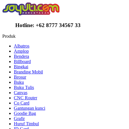
Hotline:
+62 8777 34567 33
Produk
Albatros
Amplop
Bendera
Billboard
Bingkai
Branding Mobil
Brosur
Buku
Buku Tulis
Canvas
CNC Router
Co Card
Gantungan kunci
Goodie Bag
Grafir
Huruf Timbul
ID Card