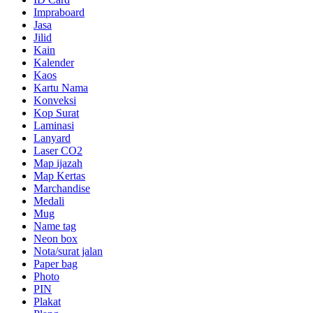
Impraboard
Jasa
Jilid
Kain
Kalender
Kaos
Kartu Nama
Konveksi
Kop Surat
Laminasi
Lanyard
Laser CO2
Map ijazah
Map Kertas
Marchandise
Medali
Mug
Name tag
Neon box
Nota/surat jalan
Paper bag
Photo
PIN
Plakat