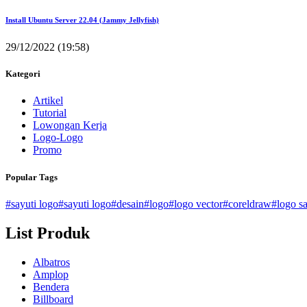
Install Ubuntu Server 22.04 (Jammy Jellyfish)
29/12/2022 (19:58)
Kategori
Artikel
Tutorial
Lowongan Kerja
Logo-Logo
Promo
Popular Tags
#sayuti logo
#sayuti logo
#desain
#logo
#logo vector
#coreldraw
#logo sa
List Produk
Albatros
Amplop
Bendera
Billboard