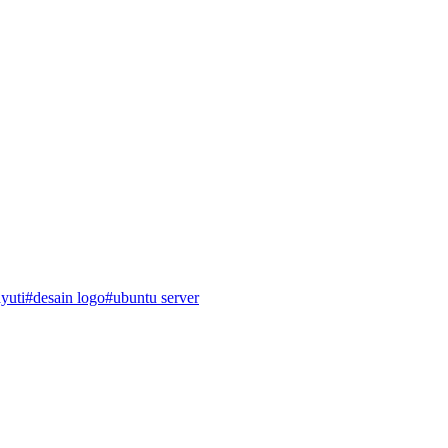
yuti
#desain logo
#ubuntu server