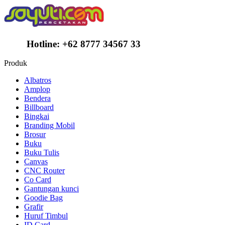
Hotline:
+62 8777 34567 33
Produk
Albatros
Amplop
Bendera
Billboard
Bingkai
Branding Mobil
Brosur
Buku
Buku Tulis
Canvas
CNC Router
Co Card
Gantungan kunci
Goodie Bag
Grafir
Huruf Timbul
ID Card