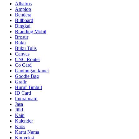
Albatros
Amplop
Bendera
Billboard
Bingkai
Branding Mobil
Brosur
Buku
Buku Tulis
Canvas
CNC Router
Co Card
Gantungan kunci
Goodie Bag
Grafir
Huruf Timbul
ID Card
Impraboard
Jasa
Jilid
Kain
Kalender
Kaos
Kartu Nama
Konveksi