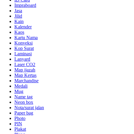
Impraboard
Jasa
Jilid
Kain
Kalender
Kaos
Kartu Nama
Konveksi
Kop Surat
Laminasi
Lanyard
Laser CO2
Map ijazah
Map Kertas
Marchandise
Medali
Mug
Name tag
Neon box
Nota/surat jalan
Paper bag
Photo
PIN
Plakat