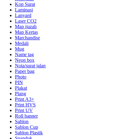
Kop Surat
Laminasi
Lanyard
Laser CO2
Map ijazah
Map Kertas
Marchandise
Medali
Mug
Name tag
Neon box
Nota/surat jalan
Paper bag
Photo
PIN
Plakat
Plang
Print A3+
Print HVS
Print UV
Roll banner
Sablon
Sablon Cup
Sablon Plastik
Spanduk