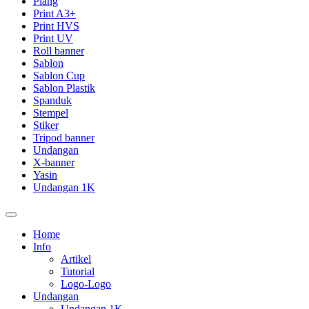
Plang
Print A3+
Print HVS
Print UV
Roll banner
Sablon
Sablon Cup
Sablon Plastik
Spanduk
Stempel
Stiker
Tripod banner
Undangan
X-banner
Yasin
Undangan 1K
Home
Info
Artikel
Tutorial
Logo-Logo
Undangan
Undangan 1K