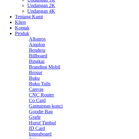
Undangan 2K
Undangan 4K
Tentang Kami
Klien
Kontak
Produk
Albatros
Amplop
Bendera
Billboard
Bingkai
Branding Mobil
Brosur
Buku
Buku Tulis
Canvas
CNC Router
Co Card
Gantungan kunci
Goodie Bag
Grafir
Huruf Timbul
ID Card
Impraboard