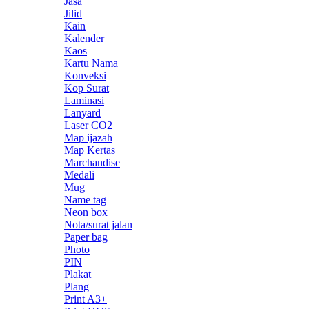
Jasa
Jilid
Kain
Kalender
Kaos
Kartu Nama
Konveksi
Kop Surat
Laminasi
Lanyard
Laser CO2
Map ijazah
Map Kertas
Marchandise
Medali
Mug
Name tag
Neon box
Nota/surat jalan
Paper bag
Photo
PIN
Plakat
Plang
Print A3+