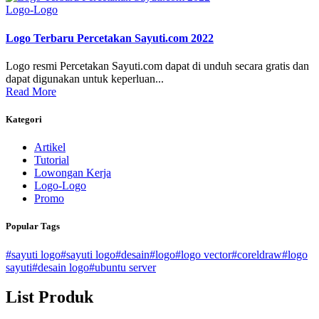
Logo-Logo
Logo Terbaru Percetakan Sayuti.com 2022
Logo resmi Percetakan Sayuti.com dapat di unduh secara gratis dan
dapat digunakan untuk keperluan...
Read More
Kategori
Artikel
Tutorial
Lowongan Kerja
Logo-Logo
Promo
Popular Tags
#sayuti logo
#sayuti logo
#desain
#logo
#logo vector
#coreldraw
#logo
sayuti
#desain logo
#ubuntu server
List Produk