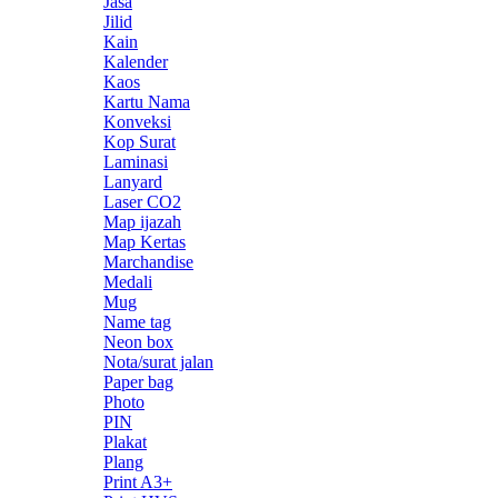
Jasa
Jilid
Kain
Kalender
Kaos
Kartu Nama
Konveksi
Kop Surat
Laminasi
Lanyard
Laser CO2
Map ijazah
Map Kertas
Marchandise
Medali
Mug
Name tag
Neon box
Nota/surat jalan
Paper bag
Photo
PIN
Plakat
Plang
Print A3+