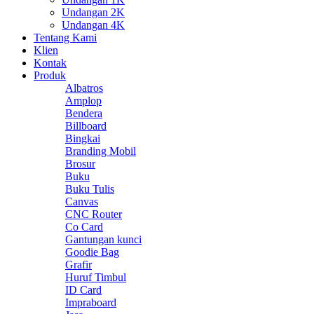
Undangan 2K
Undangan 4K
Tentang Kami
Klien
Kontak
Produk
Albatros
Amplop
Bendera
Billboard
Bingkai
Branding Mobil
Brosur
Buku
Buku Tulis
Canvas
CNC Router
Co Card
Gantungan kunci
Goodie Bag
Grafir
Huruf Timbul
ID Card
Impraboard