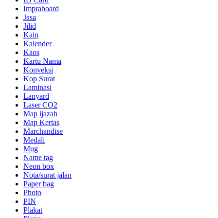
Impraboard
Jasa
Jilid
Kain
Kalender
Kaos
Kartu Nama
Konveksi
Kop Surat
Laminasi
Lanyard
Laser CO2
Map ijazah
Map Kertas
Marchandise
Medali
Mug
Name tag
Neon box
Nota/surat jalan
Paper bag
Photo
PIN
Plakat