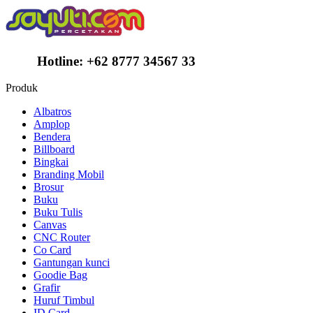
Hotline:
+62 8777 34567 33
Produk
Albatros
Amplop
Bendera
Billboard
Bingkai
Branding Mobil
Brosur
Buku
Buku Tulis
Canvas
CNC Router
Co Card
Gantungan kunci
Goodie Bag
Grafir
Huruf Timbul
ID Card