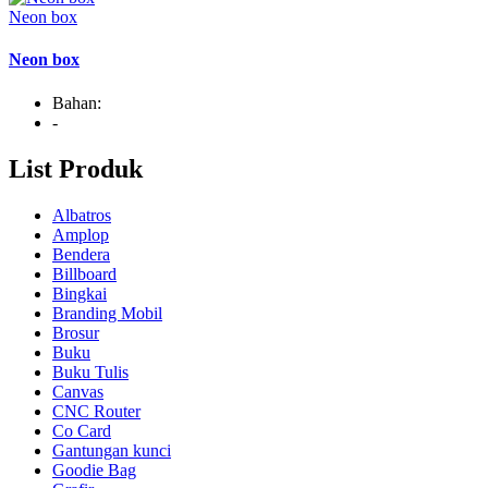
Neon box
Neon box
Bahan:
-
List Produk
Albatros
Amplop
Bendera
Billboard
Bingkai
Branding Mobil
Brosur
Buku
Buku Tulis
Canvas
CNC Router
Co Card
Gantungan kunci
Goodie Bag