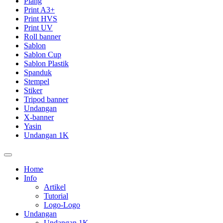
Plang
Print A3+
Print HVS
Print UV
Roll banner
Sablon
Sablon Cup
Sablon Plastik
Spanduk
Stempel
Stiker
Tripod banner
Undangan
X-banner
Yasin
Undangan 1K
Home
Info
Artikel
Tutorial
Logo-Logo
Undangan
Undangan 1K