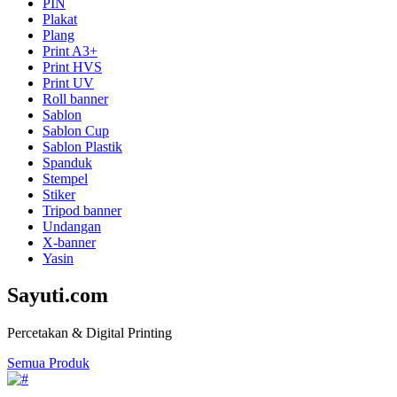
PIN
Plakat
Plang
Print A3+
Print HVS
Print UV
Roll banner
Sablon
Sablon Cup
Sablon Plastik
Spanduk
Stempel
Stiker
Tripod banner
Undangan
X-banner
Yasin
Sayuti.com
Percetakan & Digital Printing
Semua Produk