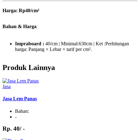
Harga: Rp40/cm²
(Format perhitungan:
Panjang (cm) x Lebar (cm) x Rp40
)
Bahan & Harga
Impraboard :
40/cm | Minimal:630cm | Ket :Perhitungan
Contoh harga:
harga: Panjang × Lebar × tarif per cm².
Ukuran 50 x 70 cm → 50 x 70 x 40 =
Rp140.000
Produk Lainnya
Jasa
Jasa Lem Panas
Bahan:
-
Rp. 40/ -