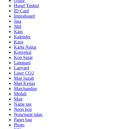
Grafir
Huruf Timbul
ID Card
Impraboard
Jasa
Jilid
Kain
Kalender
Kaos
Kartu Nama
Konveksi
Kop Surat
Laminasi
Lanyard
Laser CO2
Map ijazah
Map Kertas
Marchandise
Medali
Mug
Name tag
Neon box
Nota/surat jalan
Paper bag
Photo