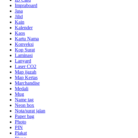
Impraboard
Jasa
Jilid
Kain
Kalender
Kaos
Kartu Nama
Konveksi
Kop Surat
Laminasi
Lanyard
Laser CO2
Map ijazah
Map Kertas
Marchandise
Medali
Mug
Name tag
Neon box
Nota/surat jalan
Paper bag
Photo
PIN
Plakat