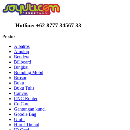
Hotline:
+62 8777 34567 33
Produk
Albatros
Amplop
Bendera
Billboard
Bingkai
Branding Mobil
Brosur
Buku
Buku Tulis
Canvas
CNC Router
Co Card
Gantungan kunci
Goodie Bag
Grafir
Huruf Timbul
ID Card