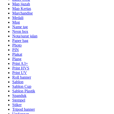
Map ijazah
Map Kertas
Marchandise
Medali
Mug
Name tag
Neon box
Nota/surat jalan
Paper bag
Photo
PIN
Plakat
Plang
Print A3+
Print HVS
Print UV
Roll banner
Sablon
Sablon Cup
Sablon Plastik
Spanduk
Stempel
Stiker
Tripod banner
Undangan