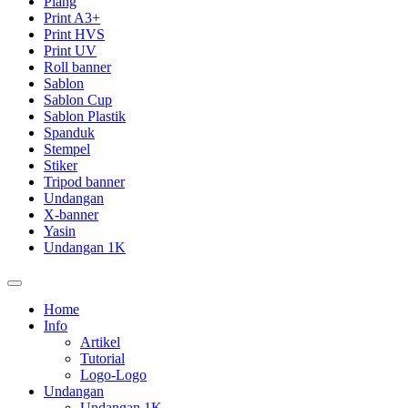
Plang
Print A3+
Print HVS
Print UV
Roll banner
Sablon
Sablon Cup
Sablon Plastik
Spanduk
Stempel
Stiker
Tripod banner
Undangan
X-banner
Yasin
Undangan 1K
Home
Info
Artikel
Tutorial
Logo-Logo
Undangan
Undangan 1K