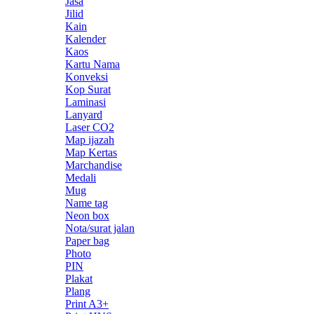
Jasa
Jilid
Kain
Kalender
Kaos
Kartu Nama
Konveksi
Kop Surat
Laminasi
Lanyard
Laser CO2
Map ijazah
Map Kertas
Marchandise
Medali
Mug
Name tag
Neon box
Nota/surat jalan
Paper bag
Photo
PIN
Plakat
Plang
Print A3+