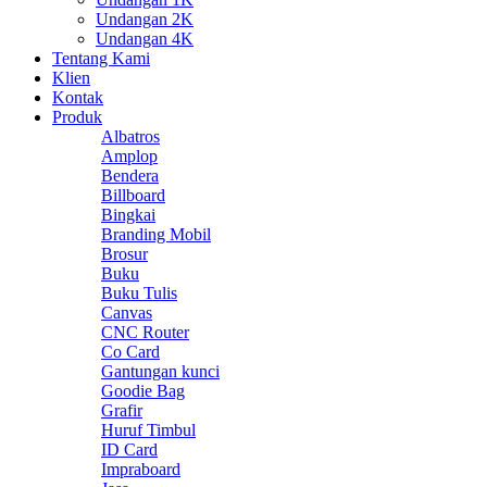
Undangan 2K
Undangan 4K
Tentang Kami
Klien
Kontak
Produk
Albatros
Amplop
Bendera
Billboard
Bingkai
Branding Mobil
Brosur
Buku
Buku Tulis
Canvas
CNC Router
Co Card
Gantungan kunci
Goodie Bag
Grafir
Huruf Timbul
ID Card
Impraboard