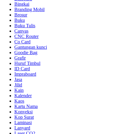
Bingkai
Branding Mobil
Brosur
Buku
Buku Tulis
Canvas
CNC Router
Co Card
Gantungan kunci
Goodie Bag
Grafir
Huruf Timbul
ID Card
Impraboard
Jasa
Jilid
Kain
Kalender
Kaos
Kartu Nama
Konveksi
Kop Surat
Laminasi
Lanyard
Laser CO2