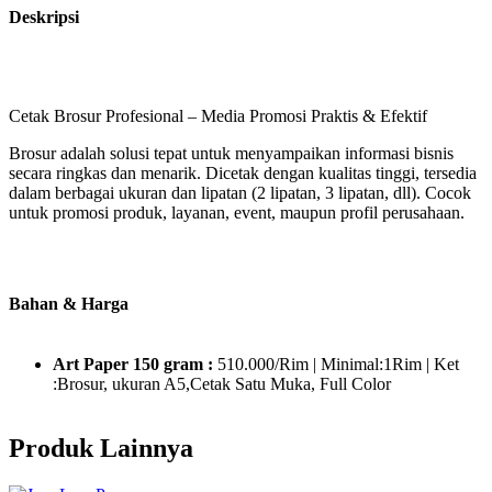
Deskripsi
Cetak Brosur Profesional – Media Promosi Praktis & Efektif
Brosur adalah solusi tepat untuk menyampaikan informasi bisnis
secara ringkas dan menarik. Dicetak dengan kualitas tinggi, tersedia
dalam berbagai ukuran dan lipatan (2 lipatan, 3 lipatan, dll). Cocok
untuk promosi produk, layanan, event, maupun profil perusahaan.
✅ Cetak full color dengan hasil tajam
Bahan & Harga
✅ Desain bisa custom sesuai kebutuhan
Art Paper 150 gram :
510.000/Rim | Minimal:1Rim | Ket
:Brosur, ukuran A5,Cetak Satu Muka, Full Color
Produk Lainnya