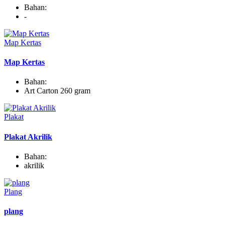
termasuk akurasi tinggi, konsistensi, dan kemampuan untuk
Bahan:
memproses material dengan kompleksitas yang tinggi dengan cepat
-
dan efisien.
Map Kertas
Map Kertas
Bahan:
Art Carton 260 gram
Plakat
Plakat Akrilik
Bahan:
akrilik
Plang
plang