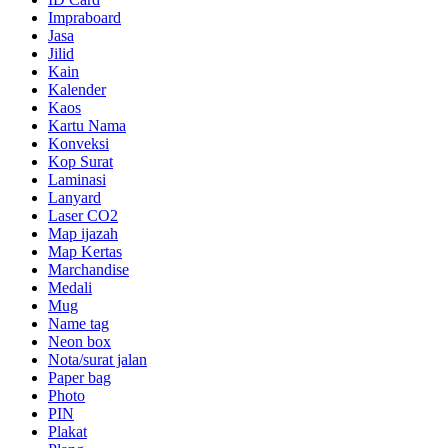
Impraboard
Jasa
Jilid
Kain
Kalender
Kaos
Kartu Nama
Konveksi
Kop Surat
Laminasi
Lanyard
Laser CO2
Map ijazah
Map Kertas
Marchandise
Medali
Mug
Name tag
Neon box
Nota/surat jalan
Paper bag
Photo
PIN
Plakat