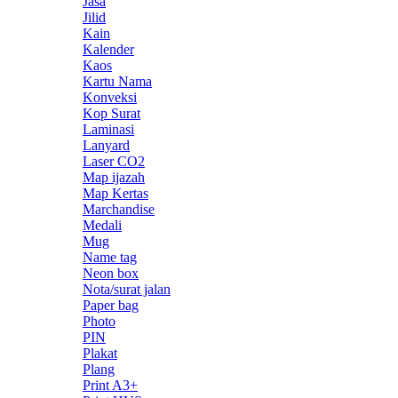
Jasa
Jilid
Kain
Kalender
Kaos
Kartu Nama
Konveksi
Kop Surat
Laminasi
Lanyard
Laser CO2
Map ijazah
Map Kertas
Marchandise
Medali
Mug
Name tag
Neon box
Nota/surat jalan
Paper bag
Photo
PIN
Plakat
Plang
Print A3+