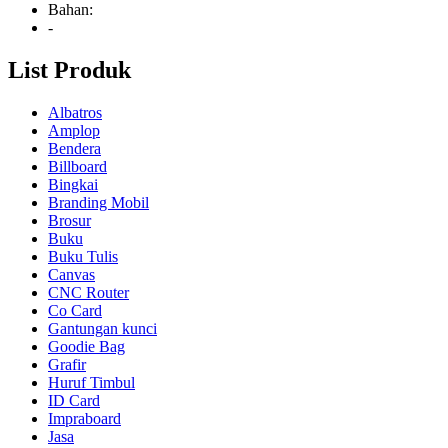
Bahan:
-
List Produk
Albatros
Amplop
Bendera
Billboard
Bingkai
Branding Mobil
Brosur
Buku
Buku Tulis
Canvas
CNC Router
Co Card
Gantungan kunci
Goodie Bag
Grafir
Huruf Timbul
ID Card
Impraboard
Jasa