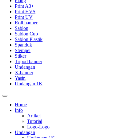
Plang
Print A3+
Print HVS
Print UV
Roll banner
Sablon
Sablon Cup
Sablon Plastik
Spanduk
Stempel
Stiker
Tripod banner
Undangan
X-banner
Yasin
Undangan 1K
Home
Info
Artikel
Tutorial
Logo-Logo
Undangan
Undangan 1K