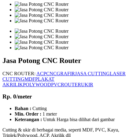
Jasa Potong CNC Router
CNC ROUTER:
ACP
CNC
GRAFIR
JASA CUTTING
LASER
CUTTING
MDF
PLAKAT
AKRILIK
POLYWOOD
PVC
ROUTER
UKIR
Rp. 0/meter
Bahan :
Cutting
Min. Order :
1 meter
Keterangan :
Untuk Harga bisa dilihat dari gambar
Cutting & ukir di berbagai media, seperti MDF, PVC, Kayu,
Triplek/Polywood, ACP, Akrilik dll