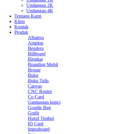
Undangan 2K
Undangan 4K
Tentang Kami
Klien
Kontak
Produk
Albatros
Amplop
Bendera
Billboard
Bingkai
Branding Mobil
Brosur
Buku
Buku Tulis
Canvas
CNC Router
Co Card
Gantungan kunci
Goodie Bag
Grafir
Huruf Timbul
ID Card
Impraboard