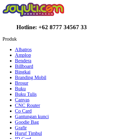
Hotline:
+62 8777 34567 33
Produk
Albatros
Amplop
Bendera
Billboard
Bingkai
Branding Mobil
Brosur
Buku
Buku Tulis
Canvas
CNC Router
Co Card
Gantungan kunci
Goodie Bag
Grafir
Huruf Timbul
ID Card