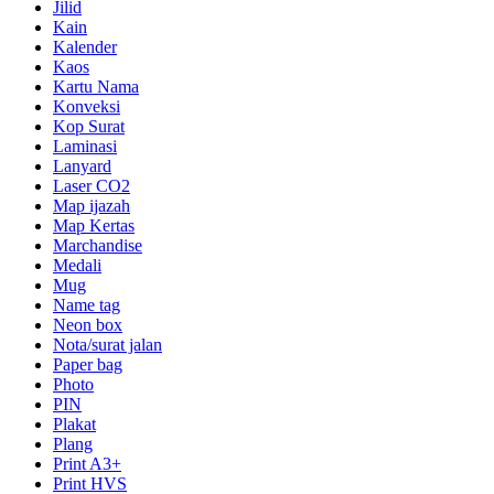
Jilid
Kain
Kalender
Kaos
Kartu Nama
Konveksi
Kop Surat
Laminasi
Lanyard
Laser CO2
Map ijazah
Map Kertas
Marchandise
Medali
Mug
Name tag
Neon box
Nota/surat jalan
Paper bag
Photo
PIN
Plakat
Plang
Print A3+
Print HVS