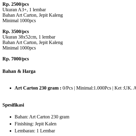
Rp. 2500/pcs
Ukuran A3+, 1 lembar
Bahan Art Carton, Jepit Kaleng
Minimal 1000pcs
Rp. 3500/pcs
Ukuran 38x52cm, 1 lembar
Bahan Art Carton, Jepit Kaleng
Minimal 1000pcs
Rp. 7000/pcs
Ukuran A3+, 1 lembar
Bahan Art Carton, Jepit Kaleng
Bahan & Harga
Minimal 100pcs
Art Carton 230 gram :
0/Pcs | Minimal:1.000Pcs | Ket :UK. 
Spesifikasi
Bahan:
Art Carton 230 gram
Finishing:
Jepit Kalen
Lembaran:
1 Lembar