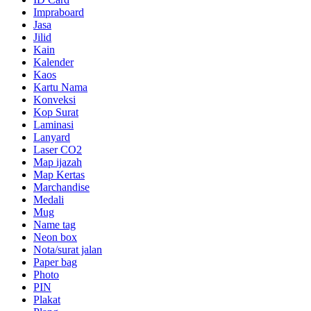
Impraboard
Jasa
Jilid
Kain
Kalender
Kaos
Kartu Nama
Konveksi
Kop Surat
Laminasi
Lanyard
Laser CO2
Map ijazah
Map Kertas
Marchandise
Medali
Mug
Name tag
Neon box
Nota/surat jalan
Paper bag
Photo
PIN
Plakat