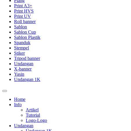
Plang
Print A3+
Print HVS
Print UV
Roll banner
Sablon
Sablon Cup
Sablon Plastik
Spanduk
Stempel
Stiker
Tripod banner
Undangan
X-banner
Yasin
Undangan 1K
Home
Info
Artikel
Tutorial
Logo-Logo
Undangan
Undangan 1K