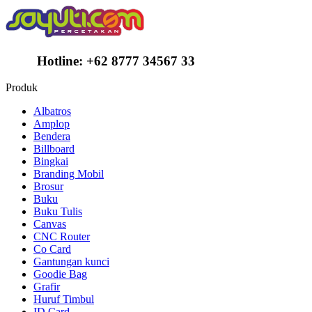
Hotline:
+62 8777 34567 33
Produk
Albatros
Amplop
Bendera
Billboard
Bingkai
Branding Mobil
Brosur
Buku
Buku Tulis
Canvas
CNC Router
Co Card
Gantungan kunci
Goodie Bag
Grafir
Huruf Timbul
ID Card