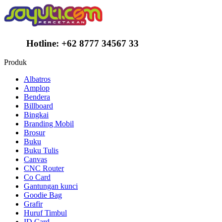
Hotline:
+62 8777 34567 33
Produk
Albatros
Amplop
Bendera
Billboard
Bingkai
Branding Mobil
Brosur
Buku
Buku Tulis
Canvas
CNC Router
Co Card
Gantungan kunci
Goodie Bag
Grafir
Huruf Timbul
ID Card