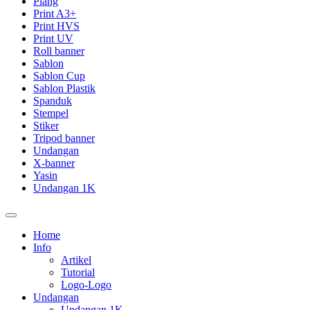
Plang
Print A3+
Print HVS
Print UV
Roll banner
Sablon
Sablon Cup
Sablon Plastik
Spanduk
Stempel
Stiker
Tripod banner
Undangan
X-banner
Yasin
Undangan 1K
Home
Info
Artikel
Tutorial
Logo-Logo
Undangan
Undangan 1K