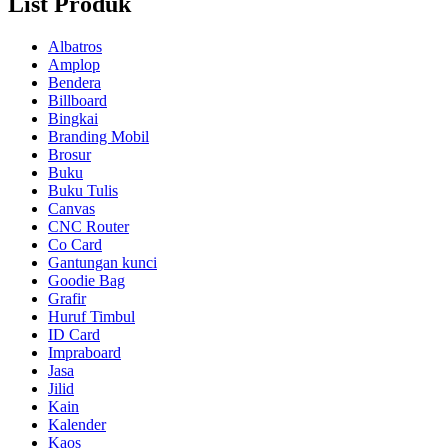
List Produk
Albatros
Amplop
Bendera
Billboard
Bingkai
Branding Mobil
Brosur
Buku
Buku Tulis
Canvas
CNC Router
Co Card
Gantungan kunci
Goodie Bag
Grafir
Huruf Timbul
ID Card
Impraboard
Jasa
Jilid
Kain
Kalender
Kaos