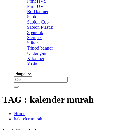
Print HVS
Print UV
Roll banner
Sablon
Sablon Cup
Sablon Plastik
Spanduk
Stempel
Stiker
Tripod banner
Undangan
X-banner
Yasin
TAG : kalender murah
Home
kalender murah