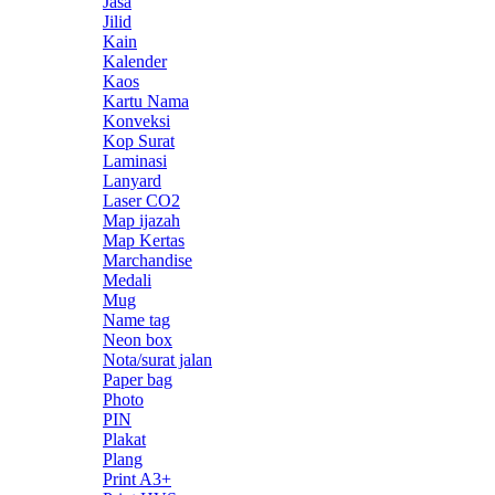
Jasa
Jilid
Kain
Kalender
Kaos
Kartu Nama
Konveksi
Kop Surat
Laminasi
Lanyard
Laser CO2
Map ijazah
Map Kertas
Marchandise
Medali
Mug
Name tag
Neon box
Nota/surat jalan
Paper bag
Photo
PIN
Plakat
Plang
Print A3+