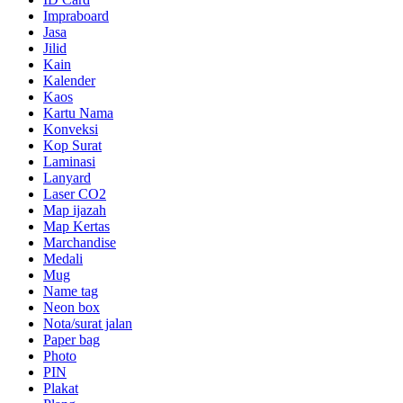
Impraboard
Jasa
Jilid
Kain
Kalender
Kaos
Kartu Nama
Konveksi
Kop Surat
Laminasi
Lanyard
Laser CO2
Map ijazah
Map Kertas
Marchandise
Medali
Mug
Name tag
Neon box
Nota/surat jalan
Paper bag
Photo
PIN
Plakat