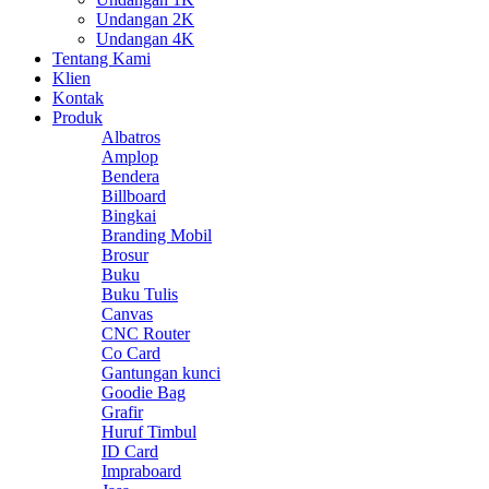
Undangan 2K
Undangan 4K
Tentang Kami
Klien
Kontak
Produk
Albatros
Amplop
Bendera
Billboard
Bingkai
Branding Mobil
Brosur
Buku
Buku Tulis
Canvas
CNC Router
Co Card
Gantungan kunci
Goodie Bag
Grafir
Huruf Timbul
ID Card
Impraboard