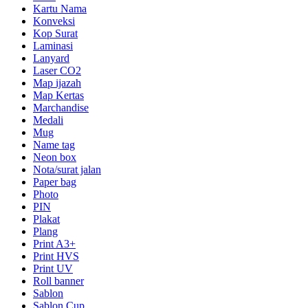
Kartu Nama
Konveksi
Kop Surat
Laminasi
Lanyard
Laser CO2
Map ijazah
Map Kertas
Marchandise
Medali
Mug
Name tag
Neon box
Nota/surat jalan
Paper bag
Photo
PIN
Plakat
Plang
Print A3+
Print HVS
Print UV
Roll banner
Sablon
Sablon Cup