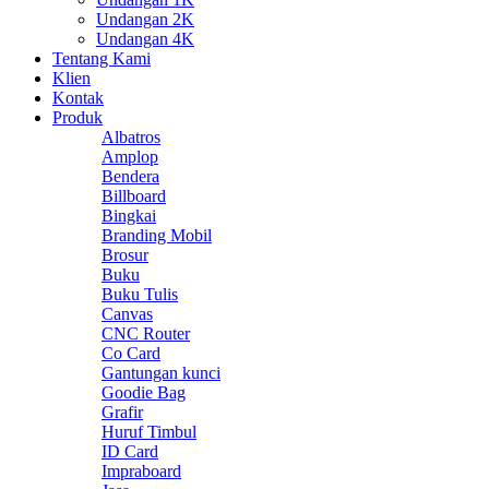
Undangan 2K
Undangan 4K
Tentang Kami
Klien
Kontak
Produk
Albatros
Amplop
Bendera
Billboard
Bingkai
Branding Mobil
Brosur
Buku
Buku Tulis
Canvas
CNC Router
Co Card
Gantungan kunci
Goodie Bag
Grafir
Huruf Timbul
ID Card
Impraboard