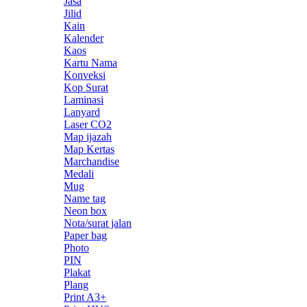
Jasa
Jilid
Kain
Kalender
Kaos
Kartu Nama
Konveksi
Kop Surat
Laminasi
Lanyard
Laser CO2
Map ijazah
Map Kertas
Marchandise
Medali
Mug
Name tag
Neon box
Nota/surat jalan
Paper bag
Photo
PIN
Plakat
Plang
Print A3+