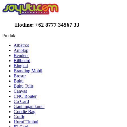
Hotline:
+62 8777 34567 33
Produk
Albatros
Amplop
Bendera
Billboard
Bingkai
Branding Mobil
Brosur
Buku
Buku Tulis
Canvas
CNC Router
Co Card
Gantungan kunci
Goodie Bag
Grafir
Huruf Timbul
ID Card