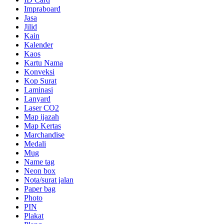
Impraboard
Jasa
Jilid
Kain
Kalender
Kaos
Kartu Nama
Konveksi
Kop Surat
Laminasi
Lanyard
Laser CO2
Map ijazah
Map Kertas
Marchandise
Medali
Mug
Name tag
Neon box
Nota/surat jalan
Paper bag
Photo
PIN
Plakat