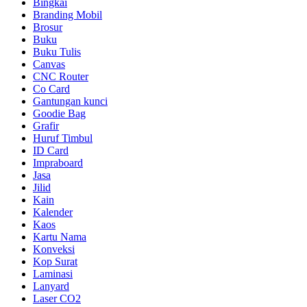
Bingkai
Branding Mobil
Brosur
Buku
Buku Tulis
Canvas
CNC Router
Co Card
Gantungan kunci
Goodie Bag
Grafir
Huruf Timbul
ID Card
Impraboard
Jasa
Jilid
Kain
Kalender
Kaos
Kartu Nama
Konveksi
Kop Surat
Laminasi
Lanyard
Laser CO2