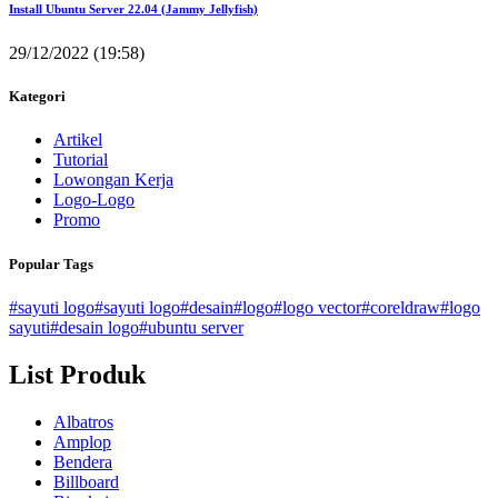
Install Ubuntu Server 22.04 (Jammy Jellyfish)
29/12/2022 (19:58)
Kategori
Artikel
Tutorial
Lowongan Kerja
Logo-Logo
Promo
Popular Tags
#sayuti logo
#sayuti logo
#desain
#logo
#logo vector
#coreldraw
#logo
sayuti
#desain logo
#ubuntu server
List Produk
Albatros
Amplop
Bendera
Billboard