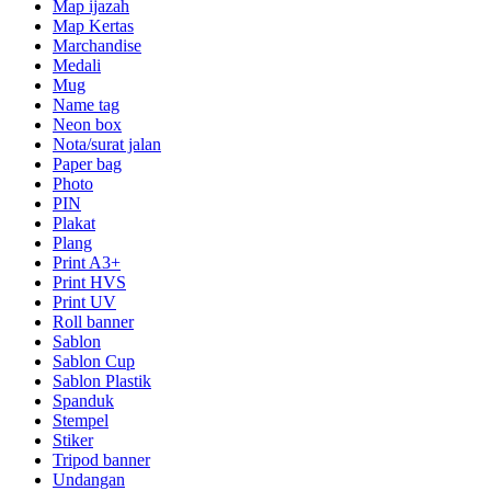
Map ijazah
Map Kertas
Marchandise
Medali
Mug
Name tag
Neon box
Nota/surat jalan
Paper bag
Photo
PIN
Plakat
Plang
Print A3+
Print HVS
Print UV
Roll banner
Sablon
Sablon Cup
Sablon Plastik
Spanduk
Stempel
Stiker
Tripod banner
Undangan