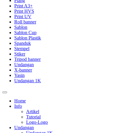
Plang
Print A3+
Print HVS
Print UV
Roll banner
Sablon
Sablon Cup
Sablon Plastik
Spanduk
Stempel
Stiker
Tripod banner
Undangan
X-banner
Yasin
Undangan 1K
Home
Info
Artikel
Tutorial
Logo-Logo
Undangan
Undangan 1K